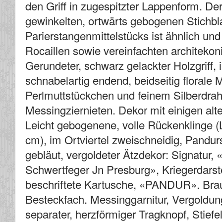
den Griff in zugespitzter Lappenform. De
gewinkelten, ortwärts gebogenen Stichbl
Parierstangenmittelstücks ist ähnlich und
Rocaillen sowie vereinfachten architeko
Gerundeter, schwarz gelackter Holzgriff,
schnabelartig endend, beidseitig florale 
Perlmuttstückchen und feinem Silberdraht
Messingziernieten. Dekor mit einigen alte
Leicht gebogenene, volle Rückenklinge (
cm), im Ortviertel zweischneidig, Pandur
gebläut, vergoldeter Ätzdekor: Signatur,
Schwertfeger Jn Presburg», Kriegerdarst
beschriftete Kartusche, «PANDUR». Brau
Besteckfach. Messinggarnitur, Vergoldu
separater, herzförmiger Tragknopf, Stiefe