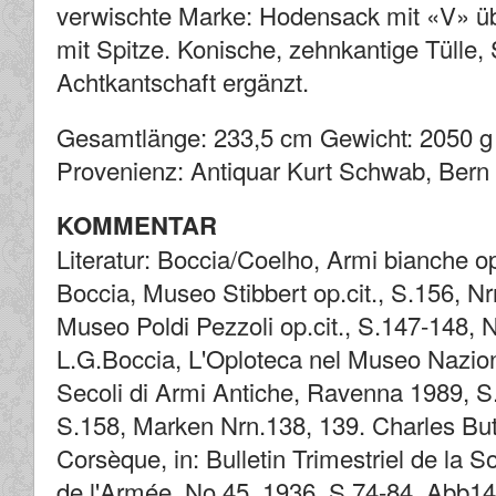
verwischte Marke: Hodensack mit «V» üb
mit Spitze. Konische, zehnkantige Tülle,
Achtkantschaft ergänzt.
Gesamtlänge: 233,5 cm Gewicht: 2050 g
Provenienz: Antiquar Kurt Schwab, Bern
KOMMENTAR
Literatur: Boccia/Coelho, Armi bianche op.
Boccia, Museo Stibbert op.cit., S.156, N
Museo Poldi Pezzoli op.cit., S.147-148, 
L.G.Boccia, L'Oploteca nel Museo Nazion
Secoli di Armi Antiche, Ravenna 1989, S
S.158, Marken Nrn.138, 139. Charles Butt
Corsèque, in: Bulletin Trimestriel de la
de l'Armée, No 45, 1936, S.74-84, Abb14