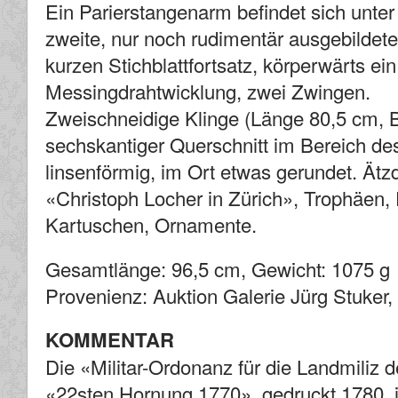
Ein Parierstangenarm befindet sich unter
zweite, nur noch rudimentär ausgebild
kurzen Stichblattfortsatz, körperwärts ei
Messingdrahtwicklung, zwei Zwingen.
Zweischneidige Klinge (Länge 80,5 cm, B
sechskantiger Querschnitt im Bereich des
linsenförmig, im Ort etwas gerundet. Ätz
«Christoph Locher in Zürich», Trophäen, 
Kartuschen, Ornamente.
Gesamtlänge: 96,5 cm, Gewicht: 1075 g
Provenienz: Auktion Galerie Jürg Stuker,
KOMMENTAR
Die «Militar-Ordonanz für die Landmiliz
«22sten Hornung 1770», gedruckt 1780, i